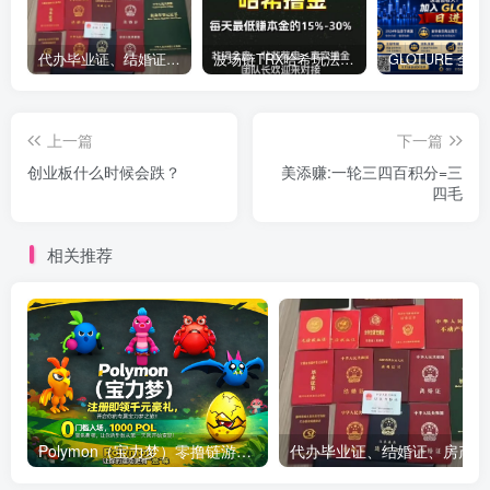
代办毕业证、结婚证、房产证、不动产权证书、离婚证、中专/大专/高中
​波场链TRX哈希玩法深度解析：低门槛也能实现稳定回报的新思路
上一篇
下一篇
创业板什么时候会跌？
美添赚:一轮三四百积分=三
四毛
相关推荐
Polymon（宝力梦）零撸链游天花板，稳定收益，轻松变现，今日全球首发！
代办