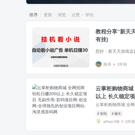
排序
更新
浏览
点赞
评论
教程分享“新天
有挂)
格局
2年前
云掌柜购物商城 
以上 长久稳定项
# 首码
# 橡木
ethan168
2年