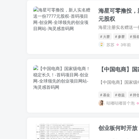
海星可零撸投，新
元股权
# 大赛
# 参赛
# 报
苏苏
3年前
【中国电商】国
# 基金
# 收益
# 持
咕嘟咕嘟冒个泡
创业板何时开放