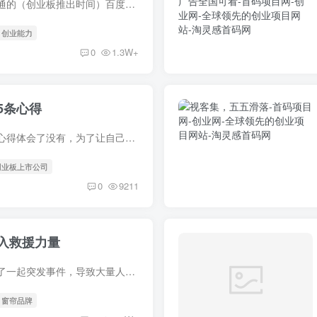
一、创业板啥时候开通的（创业板推出时间）百度推荐如下：创业板推出时间百度推荐：创业板推出时间?-股票知识问答-
# 创业能力
0
1.3W+
5条心得
大家知道应该如何写心得体会了没有，为了让自己的感受得到培养，我们要认真写心得体会，下面是职场范文网小编为您分享的创新创业讲座的心得体会5篇，
 创业板上市公司
0
9211
入救援力量
京津冀地区近期发生了一起突发事件，导致大量人员受困，各相关部门迅速行动，投入救援力量，展现了高效的应急响应能力。面对突发事件，各部门紧急行动起来，第一时间派出专业救援队伍前往事发地...
# 窗帘品牌