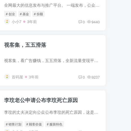
全网最大的信息发布与推广平台。 一端发布，公众号+小程序+网页版+双app端同步推广！金牌合伙人享受粉丝开通合伙人、会员，发布、置顶、刷新信息、发布名片、微信群等一级40%，二级30%佣金️坚...
# 创业
# 基金
# 份额
小小7
3年前
0
9440
视客集，五五滑落
视客集，看广告赚钱，五五滑落，全新流量变现平台已。v信扫码先排先得，所有用户都按注册时间先后顺序从上到下从左到右五五公排！注册进来就能获得一个能容纳780人的流量梯队，排到自己梯队里的...
首码屋
3年前
0
9237
李玟老公申请公布李玟死亡原因
李玟的丈夫决定向公众公布李玟的死亡原因，这是对外界的一种负责任的举动。我们都知道李玟是一位才华横溢的音乐人，她的突然离世让人们感到震惊和悲伤。对于她的家人和粉丝来说，了解她的死亡原...
# 销售计划
# 顾客价值
# 服装特色