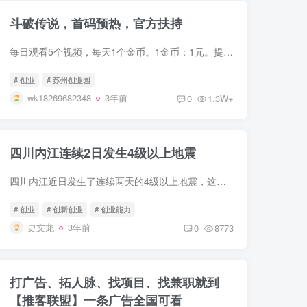
斗破传说，首码预热，官方扶持
每日观看5个视频，每天1个金币。1金币：1元。提高个人境界，提高每日金币领取数量！官方金币托底。可免费发广告。推广红包高达4000元领取提现。内置交易转赠，摆摊模块！打副本掉落大量现金红包...
# 创业
# 苏州创业园
wk18269682348
3年前
0
1.3W+
四川内江连续2日发生4级以上地震
四川内江近日发生了连续两天的4级以上地震，这一系列地震引起了人们的关注和担忧。地震是地壳运动造成的自然灾害，会给人们的生活和财产带来严重威胁。虽然地震无法预测，但我们可以采取一些措...
# 创业
# 创新创业
# 创业能力
史文龙
3年前
0
8773
打广告、拓人脉、找项目、找兼职就到
【推客联盟】一条广告全国可看