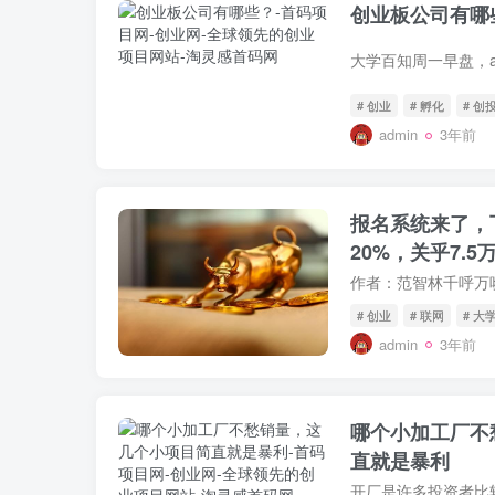
创业板公司有哪
# 创业
# 孵化
# 创
admin
3年前
报名系统来了，
20%，关乎7.5
# 创业
# 联网
# 大
admin
3年前
哪个小加工厂不
直就是暴利