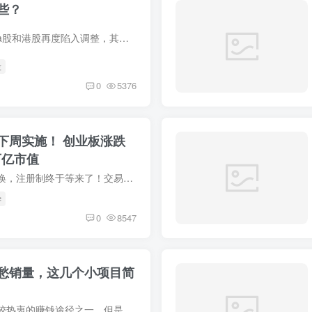
些？
大学百知周一早盘，a股和港股再度陷入调整，其中a股的创业板(GEM)跌幅超过2%。新能源赛道暴跌，万亿龙头当代安培科技股份有限公...
投
0
5376
下周实施！ 创业板涨跌
万亿市值
作者：范智林千呼万唤，注册制终于等来了！交易规则具体化，关系到7.5万亿元市值，赶紧看看吧！一、涨跌幅扩大20%、退市、上市将常态化注册制将在创业板率先实施。周五晚间
学
0
8547
愁销量，这几个小项目简
开厂是许多投资者比较热衷的赚钱途径之一，但是如果开个大厂就会投资比较大，风险比较高，所以大多数的投资者更倾向于开个小厂。然而投资者们开厂主要担心的就是销路问题