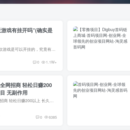
天游戏有挂开吗”(确实是
您好：新天天游戏这款游戏是可以开挂的，究竟有没有挂确实能开挂，了解请添加《1319459》(加我们微) 确实是有挂的，很多玩家在这款游戏中打牌都会发现很多用户的牌特别好，总是好牌，而且好像...
0
1.1W+
全网招商 轻松日赚200
目 无副作用
云掌柜购物商城 全网招商 轻松日赚200以上 长久稳定项目 无副作用为你提供更多赚钱机会，全新推出在家代收代发货款模式，让你尽情享受随时随地挣钱的便利。现在，你只需拿起手机或电脑，轻松在...
前
0
6385