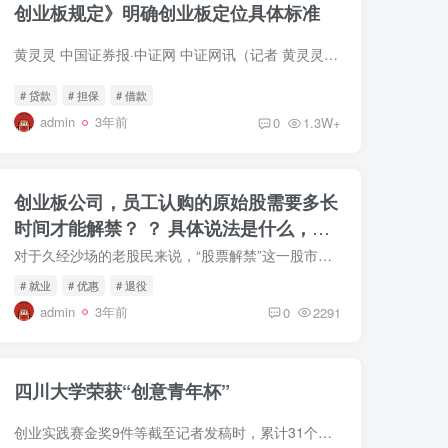
创业板规定》明确创业板定位具体标准
黄灵灵 中国证券报·中证网 中证网讯（记者 黄灵灵）深交所消息，12月30日，经中国证监会批准，深交所发布了《创业板企业发行上市申报及推荐暂行
# 贷款
# 担保
# 借款
admin
3年前
0
1.3W+
创业板公司，员工认购的原始股需要多长
时间才能解禁？ ？ 具体说法是什么，哪
里可以了解？
对于久经沙场的老股民来说，“股票解禁”这一股市术语并不陌生。但是对于刚入市不久的投资者来说，那就比较陌生了。学姐马上来跟大家讲解一下“股票解禁”，相信不懂的投资者朋友
# 就业
# 优惠
# 退役
admin
3年前
0
2291
四川大学荣获“创意青年杯”
创业实践赛金奖9件等截至记者发稿时，累计31个参赛项目达成意向签约，获得意向性投资1.3亿余元6月11日。