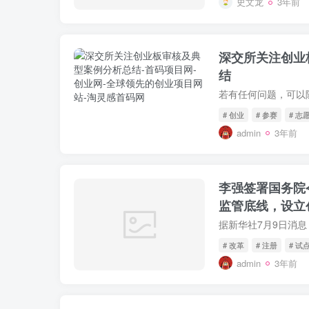
史文龙
3年前
深交所关注创业
结
# 创业
# 参赛
# 志
admin
3年前
李强签署国务院
监管底线，设立
# 改革
# 注册
# 试
admin
3年前