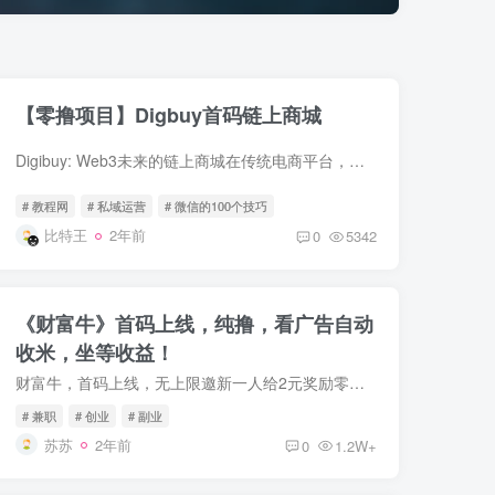
【零撸项目】Digbuy首码链上商城
Digibuy: Web3未来的链上商城在传统电商平台，消费者购物单纯意味着用金钱换取商品或服务即结束，而平台不断壮大获取巨额利润，以及更重要的 — — 消费者数据。借助区块链技术，Digibuy重新构...
# 教程网
# 私域运营
# 微信的100个技巧
比特王
2年前
0
5342
《财富牛》首码上线，纯撸，看广告自动
收米，坐等收益！
财富牛，首码上线，无上限邀新一人给2元奖励零撸方式：注册看5个视频，自动点亮牛牛，每小时收益0.2元，日收益4.8元每邀请1人点亮，送2元红包。邀请8人开启20层团队红包滑落收益，且享受直推收...
# 兼职
# 创业
# 副业
苏苏
2年前
0
1.2W+