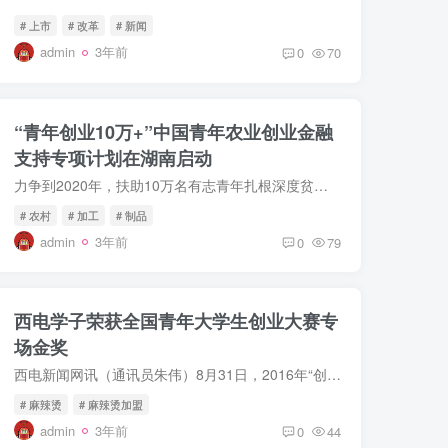
# 上市
# 改革
# 新闻
admin
3年前
0
70
“青年创业10万+”中国青年农业创业金融
支持专项计划在湖南启动
力争到2020年，扶助10万名有志青年扎根深度贫困地区创业，直接带动至少百万名建档立卡贫困人口增收脱贫，4月11日，“青创10万+”中国青年农业
# 农村
# 加工
# 制品
admin
3年前
0
79
西电学子荣获全国青年大学生创业大赛专
场金奖
西电新闻网讯（通讯员朱伟）8月31日，2016年“创青春”全国大学生创业大赛MBA专项赛和电子商务专项赛终审决赛在绵阳科技城圆满落下帷幕。
# 麻辣烫
# 麻辣烫加盟
admin
3年前
0
44