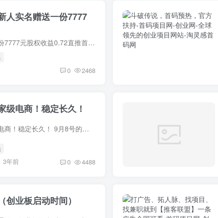
人实名赠送一份7777
海星注册实名赠送一份7777元股权收益0.72直推首次购买额外赠送上级一份7777元股权20股权：每小时收益0.04100股权：每小时收益0.21200股权：每小时收益0.45500股权：每小时收益1.421000股权：每...
名
0
2468
家级电商！稳定长久！
【中国电商】国家级电商！稳定长久！ 9月8号的首码！ 错过保证你会后悔一辈子，顶级项目现在全网都没有几个人知道！ 这个项目现在还是是锁粉期！ 国家级项目，稳定长久，远离垃圾项目！@全体成...
仓
3年前
0
4488
（创业板启动时间）