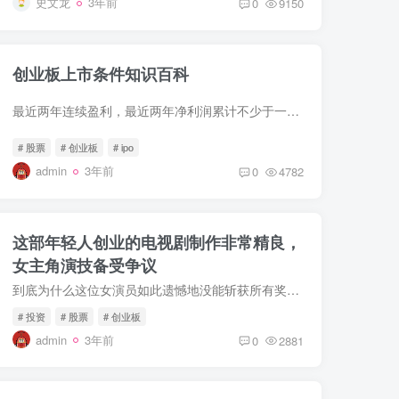
史文龙
3年前
0
9150
创业板上市条件知识百科
最近两年连续盈利，最近两年净利润累计不少于一千万元，且持续增长;或者最近一年盈利，且净利润不少于五百万元。
# 股票
# 创业板
# ipo
admin
3年前
0
4782
这部年轻人创业的电视剧制作非常精良，
女主角演技备受争议
到底为什么这位女演员如此遗憾地没能斩获所有奖项呢？演员的演技最能够把观众带入故事中，真正的演员几乎可以一秒入戏，即使不了解剧情突然看到她时
# 投资
# 股票
# 创业板
admin
3年前
0
2881