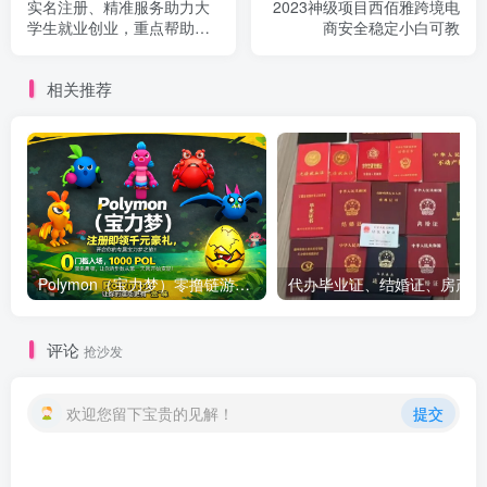
实名注册、精准服务助力大
2023神级项目西佰雅跨境电
学生就业创业，重点帮助贫
商安全稳定小白可教
困家庭毕业生
相关推荐
Polymon（宝力梦）零撸链游天花板，稳定收益，轻松变现，今日全球首发！
代办
评论
抢沙发
欢迎您留下宝贵的见解！
提交