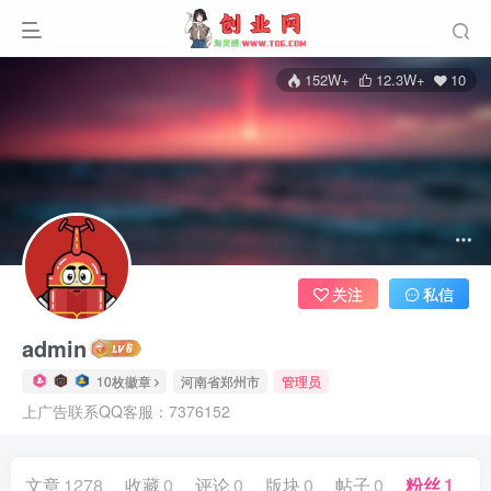
152W+
12.3W+
10
关注
私信
admin
10枚徽章
河南省郑州市
管理员
上广告联系QQ客服：7376152
文章
1278
收藏
0
评论
0
版块
0
帖子
0
粉丝
10