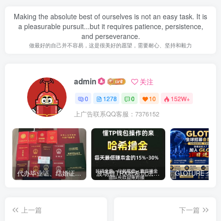
Making the absolute best of ourselves is not an easy task. It is
a pleasurable pursuit...but it requires patience, persistence,
and perseverance.
做最好的自己并不容易，这是很美好的愿望，需要耐心、坚持和毅力
admin
关注
0
1278
0
10
152W+
上广告联系QQ客服：7376152
代办毕业证、结婚证、房产证、不动产权证书、离婚证、中专/大专/高中
​波场链TRX哈希玩法深度解析：低门槛也能实现稳定回报的新思路
上一篇
下一篇