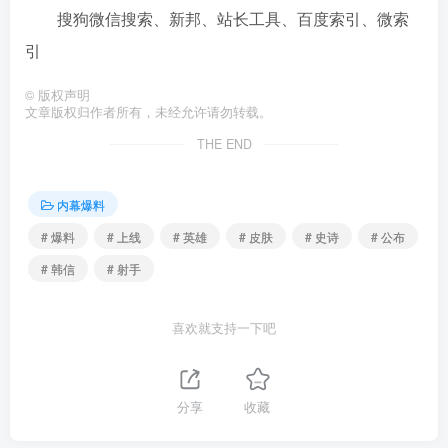
搜狗微信搜索、新邦、站长工具、百度索引、微索
引
©
版权声明
文章版权归作者所有，未经允许请勿转载。
THE END
内幕爆料
# 爆料
# 上线
# 英雄
# 皮肤
# 史诗
# 公布
# 韩信
# 射手
喜欢就支持一下吧
分享
收藏