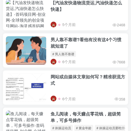
【汽油发快递物流货运,汽油快递怎么
快递】
5个月前
2468
男人靠不靠谱?看他有没有这4个习惯
就知道了
# 男人靠不靠谱
6个月前
7668
网站或自媒体文章如何写？精准获流方
式
6个月前
358
鱼儿阅读，每天赚点零花钱，超级简
单，可多号操作
# 体操运动员
# 黄金年龄
# 体操运动员要吃什么