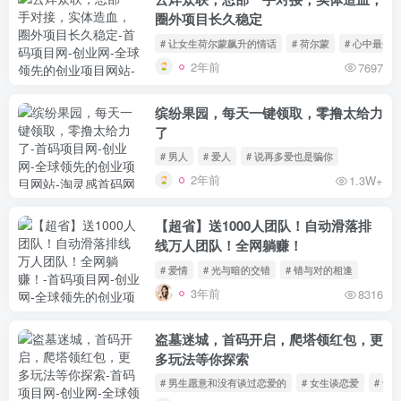
圈外项目长久稳定
# 让女生荷尔蒙飙升的情话
# 荷尔蒙
# 心中最美
2年前
7697
缤纷果园，每天一键领取，零撸太给力
了
# 男人
# 爱人
# 说再多爱也是骗你
2年前
1.3W+
【超省】送1000人团队！自动滑落排
线万人团队！全网躺赚！
# 爱情
# 光与暗的交错
# 错与对的相逢
3年前
8316
盗墓迷城，首码开启，爬塔领红包，更
多玩法等你探索
# 男生愿意和没有谈过恋爱的
# 女生谈恋爱
# 谈