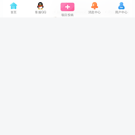
# 如何绕过校园网认证页面上网
# 绕过校园网认证页
首页
客服QQ
消息中心
用户中心
项目投稿
3年前
9838
新车，海底世界，首码上线送888元
# 游吧通
# 9月17号最新崩盘跑路
# 即将出事的平
3年前
5217
芯片工坊运行逻辑严谨，模式先进，市
场空间巨大
# 8月17号最新崩盘跑路
# 资金盘就是数字游戏
#
3年前
5144
通俗点什么叫量子【量子是什么？】
什么叫量子？量子是什么？各位有什么不懂的，淘灵感创业网的小淘为您解答(˵¯͒〰¯͒˵)！量子是指微观世界中最基本的物质和能量单位，是描述微观粒子行为的物理概念。量子理论是描述微观粒子...
# 伊拉克
# 旗手