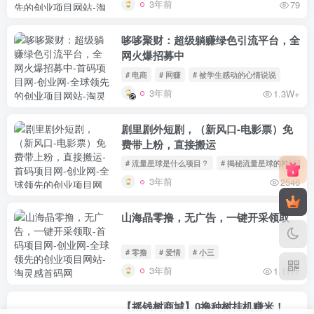
3年前
79
哆哆聚财：超级躺赚绿色引流平台，全
网火爆招募中
# 电商
# 网赚
# 被学生感动的心情说说
3年前
1.3W+
剧里剧外短剧，（新风口-电影票）免
费带上粉，直接搬运
# 流量星球是什么项目？
# 揭秘流量星球的神秘面纱
3年前
2546
山海晶零撸，无广告，一键开采领取
# 零撸
# 爱情
# 小三
3年前
1.1W+
【摇钱树商城】0撸种树挂机赚米！