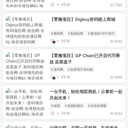
2年前
7353
【零撸项目】Digbuy首码链上商城
# 教程网
# 私域运营
# 微信的100个技巧
2年前
5342
【零撸项目】GP Chain已开启代币释
放 韭菜盘子
# 首码网
# 如果我不喜欢她
2年前
4956
一台手机，轻松驾驭商机！云掌柜一起
共创未来！
# 校园
# 校园的微光
# 未言的情愫
2年前
6034
云烊众联，总部一手对接，实体造血，