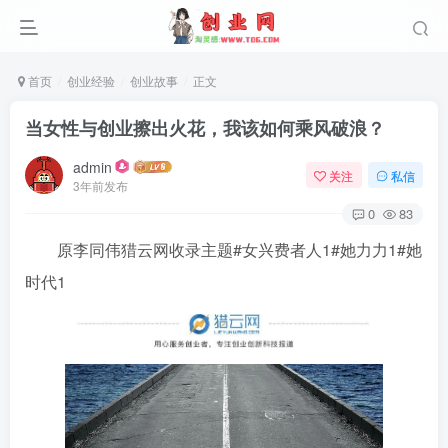
首页
创业经验
创业故事
正文
当女性与创业擦出火花，我该如何乘风破浪？
admin
关注
私信
3年前发布
0
83
原李同伟猎云网收录主题#女兴费者人1#她力力1#她
时代1