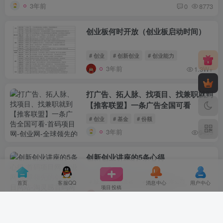
3年前
0
8773
创业板何时开放（创业板启动时间）
# 创业
# 创新创业
# 创业能力
3年前
1.3W+
打广告、拓人脉、找项目、找兼职就到
【推客联盟】一条广告全国可看
# 创业
# 基金
# 份额
3年前
9439
创新创业讲座的5条心得
# 股票
# 创业板
# 创业板上市公司
首页
客服QQ
消息中心
用户中心
项目投稿
3年前
9211
视客集，五五滑落