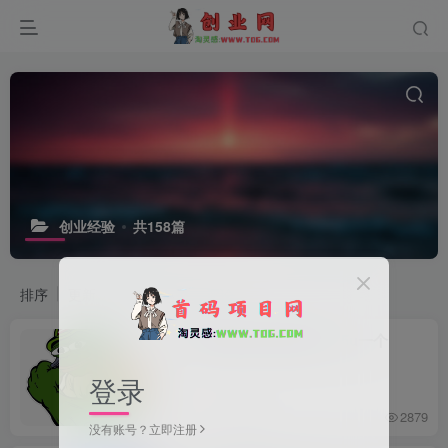
创业经验
共158篇
排序
更新
浏览
点赞
评论
[OPN]零撸主流碧目前0.15u一个
登录
1个月前
2879
没有账号？立即注册