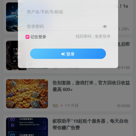
[NEAX]零撸爬墙升级已正式上线！1u
用户名/手机号/邮箱
即可提秒到账
登录密码
1个月前
1.2W+
找回密码
|
免密登录
记住登录
布鲁斯矿工，爬墙玩法：填号实名后即
可进入矿石无广告
登录
1个月前
6186
告别套路，游戏打米，官方回收日收益
最高 600+
1个月前
6399
蚁联助手”19起租个服务器，每天自动
帮你赚广告费