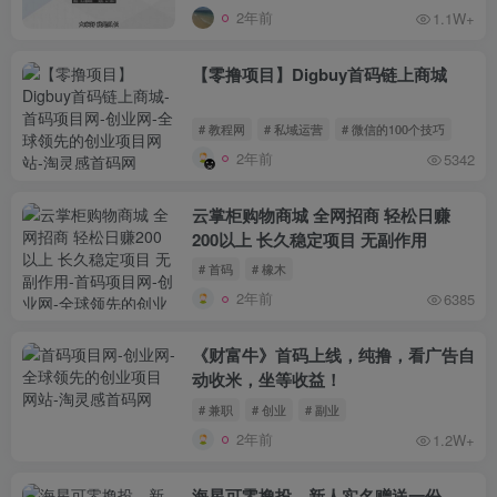
2年前
1.1W+
【零撸项目】Digbuy首码链上商城
# 教程网
# 私域运营
# 微信的100个技巧
2年前
5342
云掌柜购物商城 全网招商 轻松日赚
200以上 长久稳定项目 无副作用
# 首码
# 橡木
2年前
6385
《财富牛》首码上线，纯撸，看广告自
动收米，坐等收益！
# 兼职
# 创业
# 副业
2年前
1.2W+
海星可零撸投，新人实名赠送一份