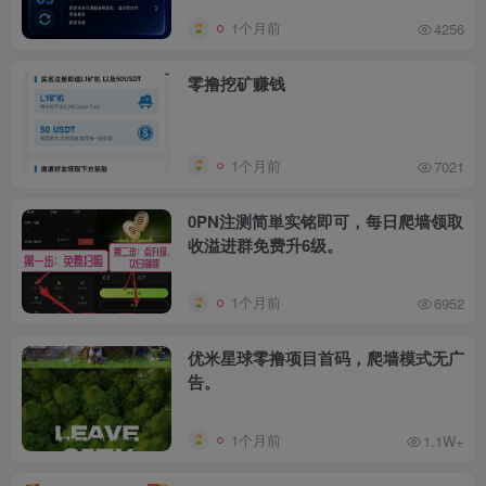
1个月前
4256
零撸挖矿赚钱
1个月前
7021
0PN注测简単实铭即可，每日爬墙领取
收溢进群免费升6级。
1个月前
6952
优米星球零撸项目首码，爬墙模式无广
告。
1个月前
1.1W+