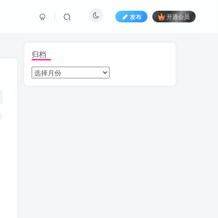
发布
开通会员
归档
，