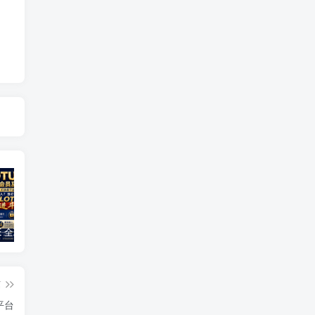
GLOTURE 全球品牌互动新风口，把握数字经济发展机遇，共享全球市场红利！
橙信工作室企业微信绿标日结，每天都有米收入，绿色项目稳定
云水仓多版本上线🔥，看广告赚零花钱提现靠谱，多版本同步创收，提现稳定靠谱
篇
平台