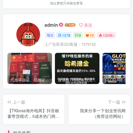
别让梦想只停留在梦里
admin
关注
0
1278
0
10
152W+
上广告联系QQ客服：7376152
代办毕业证、结婚证、房产证、不动产权证书、离婚证、中专/大专/高中
​波场链TRX哈希玩法深度解析：低门槛也能实现稳定回报的新思路
上一篇
下一篇
【TKboss海外电商】抖音橱
我来分享一下创业资讯网
窗带货模式，0成本热门商品
（推荐这些网站）
分享赚米！
相关推荐