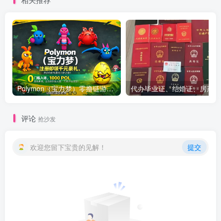
Polymon（宝力梦）零撸链游天花板，稳定收益，轻松变现，今日全球首发！
代办
评论
抢沙发
欢迎您留下宝贵的见解！
提交