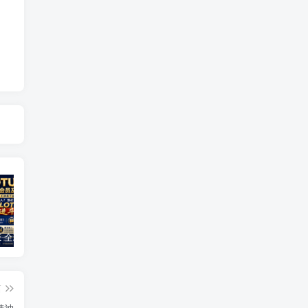
GLOTURE 全球品牌互动新风口，把握数字经济发展机遇，共享全球市场红利！
橙信工作室企业微信绿标日结，每天都有米收入，绿色项目稳定
云水仓多版本上线🔥，看广告赚零花钱提现靠谱，多版本同步创收，提现稳定靠谱
篇