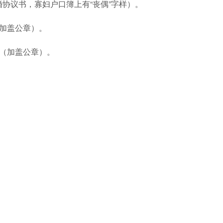
协议书，寡妇户口簿上有“丧偶”字样）。
加盖公章）。
（加盖公章）。
。