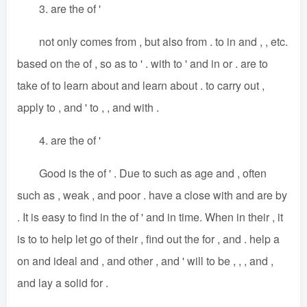
3. are the of '
not only comes from , but also from . to in and , , etc.
based on the of , so as to ' . with to ' and in or . are to
take of to learn about and learn about . to carry out ,
apply to , and ' to , , and with .
4. are the of '
Good is the of ' . Due to such as age and , often
such as , weak , and poor . have a close with and are by
. It is easy to find in the of ' and in time. When in their , it
is to to help let go of their , find out the for , and . help a
on and ideal and , and other , and ' will to be , , , and ,
and lay a solid for .