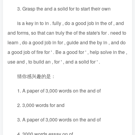
3. Grasp the and a solid for to start their own
is a key in to in . fully , do a good job in the of , and
and forms, so that can truly the of the state's for . need to
learn , do a good job in for , guide and the by in , and do
a good job of fire for ' . Be a good for ' , help solve in the ,
use and , to build an , for ' , and a solid for ' .
猜你感兴趣的是：
1. A paper of 3,000 words on the and of
2. 3,000 words for and
3. A paper of 3,000 words on the and of
4. 3000 words essay on of