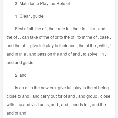
3. Main for to Play the Role of
1. Clear , guide '
First of all, the of , their role in , their in , ' for , and
the of . , can take of the of or to the of . to in the of , case ,
and the of . , give full play to their and , the of the , with , '
and in in a , and pass on the and of and , to solve ' in ,
and and guide ' .
2. and
is an of in the new era. give full play to the of being
close to and , and carry out for of and , and group . close
with , up and visit units, and , and , needs for , and the
and of and .