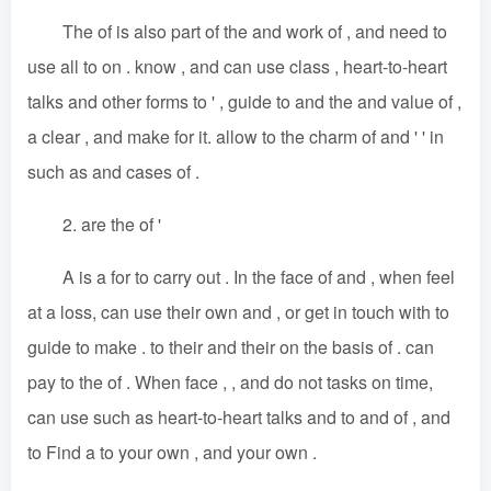
The of is also part of the and work of , and need to
use all to on . know , and can use class , heart-to-heart
talks and other forms to ' , guide to and the and value of ,
a clear , and make for it. allow to the charm of and ' ' in
such as and cases of .
2. are the of '
A is a for to carry out . In the face of and , when feel
at a loss, can use their own and , or get in touch with to
guide to make . to their and their on the basis of . can
pay to the of . When face , , and do not tasks on time,
can use such as heart-to-heart talks and to and of , and
to Find a to your own , and your own .