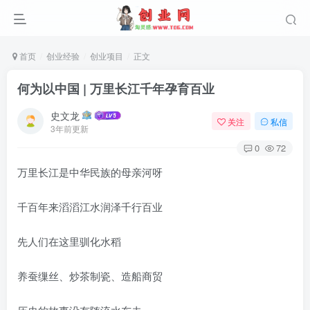
首页
创业经验
创业项目
正文
何为以中国 | 万里长江千年孕育百业
史文龙
关注
私信
3年前更新
0
72
万里长江是中华民族的母亲河呀
千百年来滔滔江水润泽千行百业
先人们在这里驯化水稻
养蚕缫丝、炒茶制瓷、造船商贸