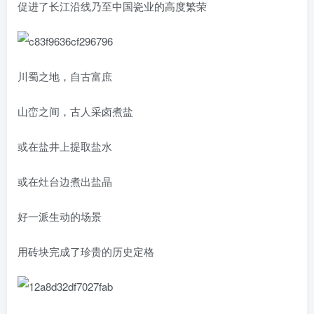
促进了长江沿线乃至中国瓷业的高度繁荣
川蜀之地，自古富庶
山峦之间，古人采卤煮盐
或在盐井上提取盐水
或在灶台边煮出盐晶
好一派生动的场景
用砖块完成了珍贵的历史定格