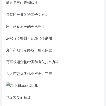
鄂君启节由青铜铸成
是楚怀王颁发给其子鄂君启
用于商贸通关的免税凭证
从鄂（今鄂州）到郢（今荆州）
舟节详细记录路线、船只数量
乃至载运货物种类和有关折算办法
古人商贸规则远比想象中完善
花纹繁复而精致