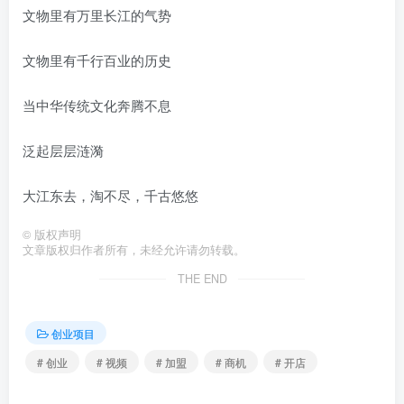
文物里有万里长江的气势
文物里有千行百业的历史
当中华传统文化奔腾不息
泛起层层涟漪
大江东去，淘不尽，千古悠悠
©
版权声明
文章版权归作者所有，未经允许请勿转载。
THE END
创业项目
# 创业
# 视频
# 加盟
# 商机
# 开店