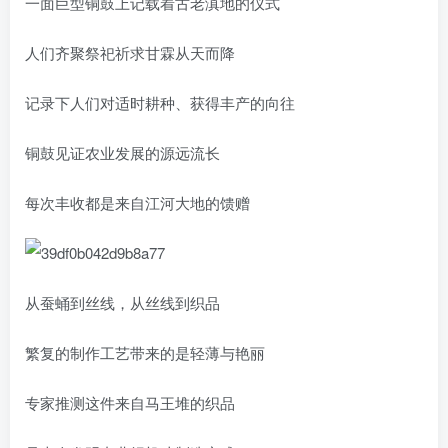
一面巨型铜鼓上记载着古老滇地的仪式
人们齐聚祭祀祈求甘霖从天而降
记录下人们对适时耕种、获得丰产的向往
铜鼓见证农业发展的源远流长
每次丰收都是来自江河大地的馈赠
从蚕蛹到丝线，从丝线到织品
繁复的制作工艺带来的是轻薄与艳丽
专家推测这件来自马王堆的织品