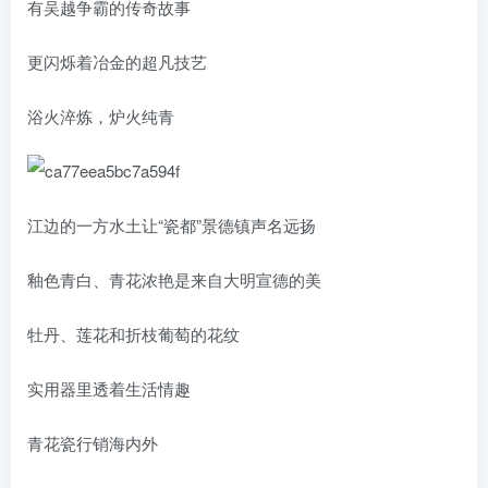
有吴越争霸的传奇故事
更闪烁着冶金的超凡技艺
浴火淬炼，炉火纯青
江边的一方水土让“瓷都”景德镇声名远扬
釉色青白、青花浓艳是来自大明宣德的美
牡丹、莲花和折枝葡萄的花纹
实用器里透着生活情趣
青花瓷行销海内外