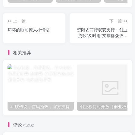
上一篇
下一篇
坏坏的睡前撩人小情话
资阳农商行双安支行：创业
贷款“及时雨”支撑群众致富
梦
相关推荐
斗破传说，首码预热，官方扶持
创
评论
抢沙发