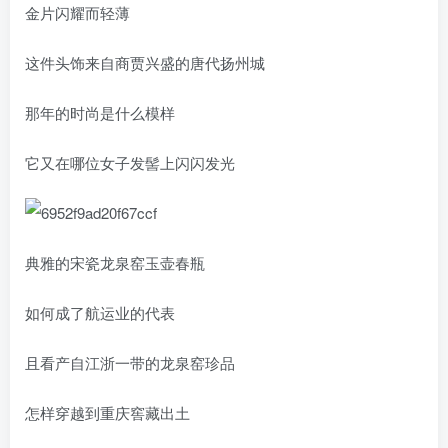
金片闪耀而轻薄
这件头饰来自商贾兴盛的唐代扬州城
那年的时尚是什么模样
它又在哪位女子发髻上闪闪发光
典雅的宋瓷龙泉窑玉壶春瓶
如何成了航运业的代表
且看产自江浙一带的龙泉窑珍品
怎样穿越到重庆窖藏出土