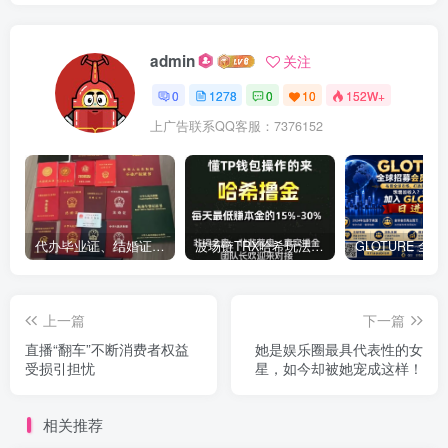
admin
关注
0
1278
0
10
152W+
上广告联系QQ客服：7376152
代办毕业证、结婚证、房产证、不动产权证书、离婚证、中专/大专/高中
​波场链TRX哈希玩法深度解析：低门槛也能实现稳定回报的新思路
上一篇
下一篇
直播“翻车”不断消费者权益
她是娱乐圈最具代表性的女
受损引担忧
星，如今却被她宠成这样！
相关推荐