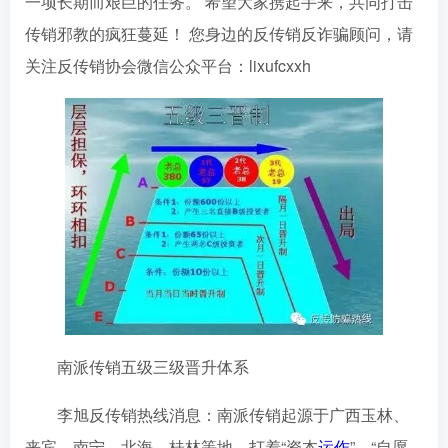
一项长期而艰巨的任务。 希望大家携起手来，共同打击
传销邪教的疯狂蔓延！ 您身边的反传销反诈骗顾问，请
关注反传销协会微信公众平台：lixufcxxh
南派传销五级三级晋升体系
李旭反传销热线消息：南派传销起源于广西玉林、
来宾、南宁、北海、桂林等地，打着“资本
运作
”、“自愿