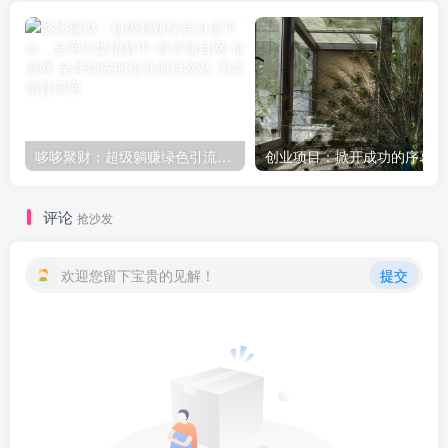
哆哆聚财：超级躺赚绿色引流平台，全网火爆招募中
创
评论
抢沙发
欢迎您留下宝贵的见解！
提交