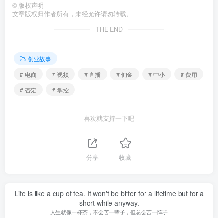
©
版权声明
文章版权归作者所有，未经允许请勿转载。
THE END
创业故事
# 电商
# 视频
# 直播
# 佣金
# 中小
# 费用
# 否定
# 掌控
喜欢就支持一下吧
分享
收藏
Life is like a cup of tea. It won't be bitter for a lifetime but for a
short while anyway.
人生就像一杯茶，不会苦一辈子，但总会苦一阵子