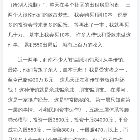
（给别人洗脑）”，整天在各个社区的出租房里闲逛。 三
两个人谈论他们的致富梦想。 我会购买1到10本，说更
多的投资会带来更多的回报。 等再出了一本，我就再买
几十万。 基本上我会买10本。 许多人借钱和贷款来做这
件事。 累积550出局后，就有上百万的收入。
近一两年，商南不少人被骗到河南漯河从事传销。
最终，他们背叛了亲人，血本无归！ 我是受害者之一，
至今已赔偿30万多元。 这几天正在和传销老板谈判还
钱！ 这种传销就是亲戚骗亲戚、朋友骗朋友。 在漯河，
这是一家挨户经营。 这是非常隐秘的。 第一层只知道第
一层的事情。 小额民间资本运作》，五级三层体系等腰
梯形模型，投资一股3800股，投资十股34000股，平台
成功入股550股，一股赚380万，十股赚470万以上，而
且很多人会一起做个笼子来骗你的钱，然后就不管你