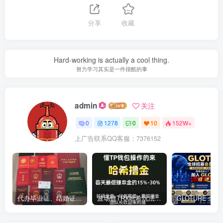
分享
收藏
Hard-working is actually a cool thing.
努力学习其实是一件很酷的事
admin
关注
0
1278
0
10
152W+
上广告联系QQ客服：7376152
代办毕业证、结婚证、房产证、不动产权证书、离婚证、中专/大专/高中
​波场链TRX哈希玩法深度解析：低门槛也能实现稳定回报的新思路