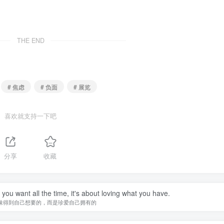
THE END
# 焦虑
# 负面
# 展览
喜欢就支持一下吧
分享
收藏
you want all the time, it's about loving what you have.
味得到自己想要的，而是珍爱自己拥有的