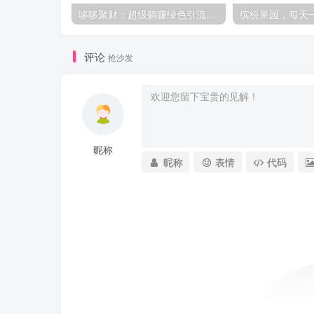
哆哆聚财：超级躺赚绿色引流平台，全网火爆招募中
评论
抢沙发
昵称
昵称
表情
代码