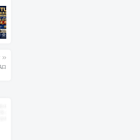
GLOTURE 全球品牌互动新风口，把握数字经济发展机遇，共享全球市场红利！
橙信工作室企业微信绿标日结，每天都有米收入，绿色项目稳定
云水仓多版本上线🔥，看广告赚零花钱提现靠谱，多版本同步创收，提现稳定靠谱
篇
风口