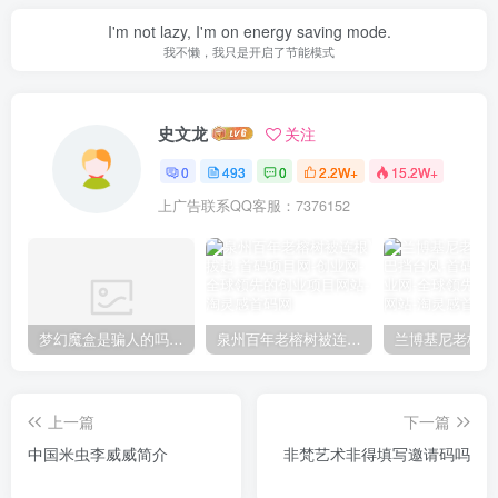
I'm not lazy, I'm on energy saving mode.
我不懒，我只是开启了节能模式
史文龙
关注
0
493
0
2.2W+
15.2W+
上广告联系QQ客服：7376152
梦幻魔盒是骗人的吗【梦幻魔盒干嘛的】
泉州百年老榕树被连根拔起
上一篇
下一篇
中国米虫李威威简介
非梵艺术非得填写邀请码吗