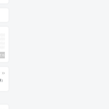
兰博基尼老板租4辆大巴挡台风
跑腿公司项目拆解流程【项目拆解流程跑腿公司】
京津冀多部门投入救援力量
篇
网）