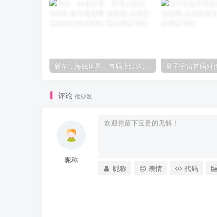
新车，海底世界，首码上线送888元
量子宇宙首码对
评论
抢沙发
昵称
昵称
表情
代码