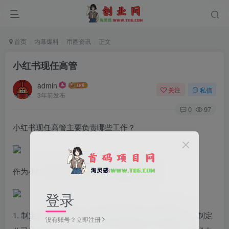
首页
内幕爆料
币圈资讯
正文
小红书现任高管
admin
关注
私信
3年前发布
0
97
小红书现任高管主要负责哪些工作？
作为小红书的现任高管，其主要职责包括：
登录
1. 制定公司发展策略：根据市场需求和公司内部情况，制定
没有账号？立即注册