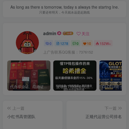
As long as there s tomorrow, today s always the startng lne.
只要还有明天，今天就永远是起跑线
admin
关注
0
1278
0
10
152W+
上广告联系QQ客服：7376152
代办毕业证、结婚证、房产证、不动产权证书、离婚证、中专/大专/高中
​波场链TRX哈希玩法深度解析：低门槛也能实现稳定回报的新思路
上一篇
下一篇
小红书高管团队
正规代运营公司排名