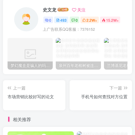
史文龙
关注
0
493
0
2.2W+
15.2W+
上广告联系QQ客服：7376152
梦幻魔盒是骗人的吗【梦幻魔盒干嘛的】
泉州百年老榕树被连根拔起
上一篇
下一篇
市场营销比较好写的论文
手机号如何查找对方位置
相关推荐