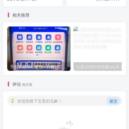
相关推荐
手机答题轻松赚钱：日赚150-600元，简单操作，长期稳定收入！
火爆全网的有钱赚ap
评论
抢沙发
欢迎您留下宝贵的见解！
提交