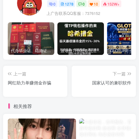
0
1278
0
10
152W+
上广告联系QQ客服：7376152
代办毕业证、结婚证、房产证、不动产权证书、离婚证、中专/大专/高中
​波场链TRX哈希玩法深度解析：低门槛也能实现稳定回报的新思路
上一篇
下一篇
网红助力单赚佣金诈骗
国家认可的兼职软件
相关推荐