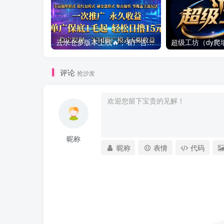
云水仓多版本上线🔥，看广告赚零花钱提现靠谱，多版本同步创收，提现稳定靠谱
评论
抢沙发
昵称
昵称
表情
代码