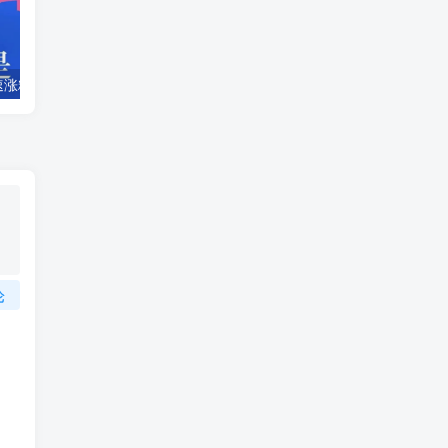
抖音黑科技快速涨粉，涨粉直播间，挂假人，抖音兵马俑
一个圈圈6个广告铲出提米+滑落模式全民零撸
论