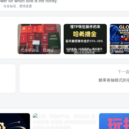
lower for which love is the honey.
生命如花，爱情是蜜
代办毕业证、结婚证、房产证、不动产权证书、离婚证、中专/大专/高中
​波场链TRX哈希玩法深度解析：低门槛也能实现稳定回报的新思路
下一
糖果卷轴模式的