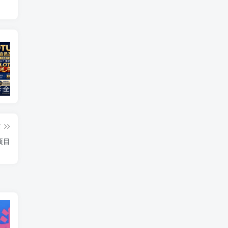
GLOTURE 全球品牌互动新风口，把握数字经济发展机遇，共享全球市场红利！
橙信工作室企业微信绿标日结，每天都有米收入，绿色项目稳定
云水仓多版本上线🔥，看广告赚零花钱提现靠谱，多版本同步创收，提现稳定靠谱
篇
项目