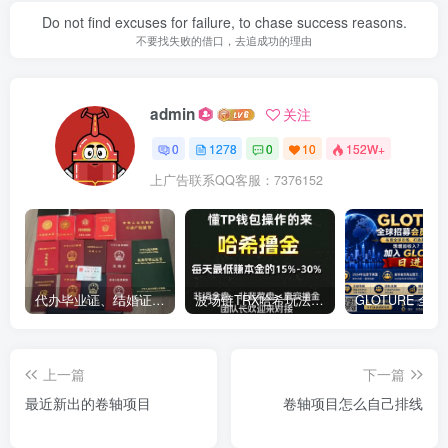
Do not find excuses for failure, to chase success reasons.
不要找失败的借口，去追成功的理由
admin
关注
0
1278
0
10
152W+
上广告联系QQ客服：7376152
代办毕业证、结婚证、房产证、不动产权证书、离婚证、中专/大专/高中
​波场链TRX哈希玩法深度解析：低门槛也能实现稳定回报的新思路
上一篇
下一篇
最近新出的卷轴项目
卷轴项目怎么自己排线