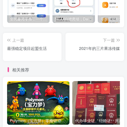
全民趣阅零撸，一个平台12种赚米方式
NEAX白嫖爬墙，Daily升级版，（直送5等级）
上一篇
下一篇
最强稳定项目起盟生活
2021年的三片果冻传媒
相关推荐
Polymon（宝力梦）零撸链游天花板，稳定收益，轻松变现，今日全球首发！
代办