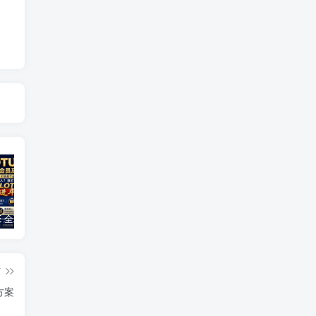
GLOTURE 全球品牌互动新风口，把握数字经济发展机遇，共享全球市场红利！
橙信工作室企业微信绿标日结，每天都有米收入，绿色项目稳定
云水仓多版本上线🔥，看广告赚零花钱提现靠谱，多版本同步创收，提现稳定靠谱
篇
方案