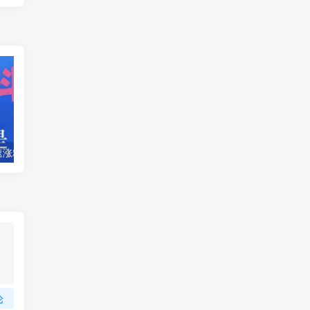
抖音黑科技快速涨粉，涨粉直播间，挂假人，抖音兵马俑
一个圈圈6个广告铲出提米+滑落模式全民零撸
论