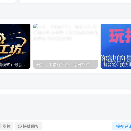
超级工坊（dy爬墙模式）最新首码项目
云项，零撸好平台，每日芬红
图片
快捷回复
提交评