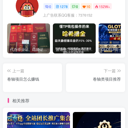
0
1278
0
10
152W+
上广告联系QQ客服：7376152
代办毕业证、结婚证、房产证、不动产权证书、离婚证、中专/大专/高中
​波场链TRX哈希玩法深度解析：低门槛也能实现稳定回报的新思路
上一篇
下一篇
卷轴项目怎么赚钱
卷轴类项目推荐
相关推荐