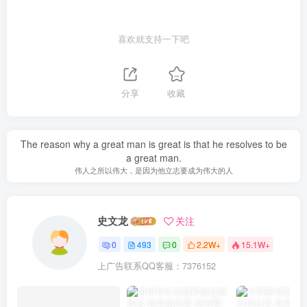
喜欢就支持一下吧
分享
收藏
The reason why a great man is great is that he resolves to be
a great man.
伟人之所以伟大，是因为他立志要成为伟大的人
史文龙
关注
0
493
0
2.2W+
15.1W+
上广告联系QQ客服：7376152