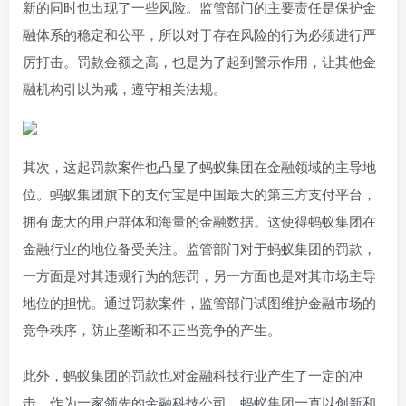
新的同时也出现了一些风险。监管部门的主要责任是保护金
融体系的稳定和公平，所以对于存在风险的行为必须进行严
厉打击。罚款金额之高，也是为了起到警示作用，让其他金
融机构引以为戒，遵守相关法规。
其次，这起罚款案件也凸显了蚂蚁集团在金融领域的主导地
位。蚂蚁集团旗下的支付宝是中国最大的第三方支付平台，
拥有庞大的用户群体和海量的金融数据。这使得蚂蚁集团在
金融行业的地位备受关注。监管部门对于蚂蚁集团的罚款，
一方面是对其违规行为的惩罚，另一方面也是对其市场主导
地位的担忧。通过罚款案件，监管部门试图维护金融市场的
竞争秩序，防止垄断和不正当竞争的产生。
此外，蚂蚁集团的罚款也对金融科技行业产生了一定的冲
击。作为一家领先的金融科技公司，蚂蚁集团一直以创新和