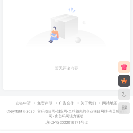
暂无评论内容
友链申请
免责声明
广告合作
关于我们
网站地图
Copyright © 2023 ·
首码项目网-创业网-全球领先的创业项目网站-淘灵感首码
网
· 由
首码网
强力驱动.
琼ICP备2022019171号
-2