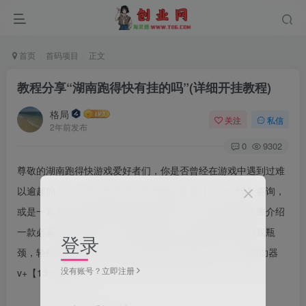
首页
首码项目
正文
教程分享“湖南跑得快有挂的吗”(详细开挂教程)
格局
关注
私信
2年前发布
0
9302
尊敬的湖南跑得快游戏爱好者们，你是否曾经在游戏中遇到过难
以逾越的关卡、强大的对手，添加微信客服【1319459】咨询，
或是一直无法获得胜利而感到沮丧？现在，让我们向你隆重介绍
一款必赢的游戏利器——游戏辅助器！它将帮助你打破游戏瓶
登录
颈，轻松取得胜利，并让你尽情享受游戏的乐趣！ 万能辅助器
没有账号？立即注册
v+【1319459】