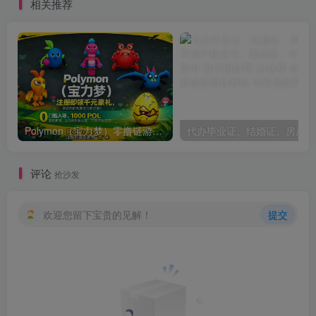
相关推荐
Polymon（宝力梦）零撸链游天花板，稳定收益，轻松变现，今日全球首发！
代办
评论
抢沙发
欢迎您留下宝贵的见解！
提交