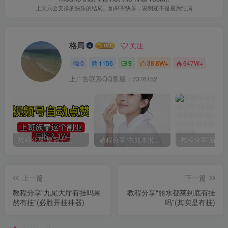
上天只会安排的快乐的结局。如果不快乐，说明还不是最后结局
格局
关注
0
1156
9
38.8W+
647W+
上广告联系QQ客服：7376152
教程分享“皇冠十三水有挂吗果然有挂”(确实真的有挂)
教程分享“衣兆丰悦有挂的吗”(确实真的有挂)
上一篇
下一篇
教程分享“九尾大厅有挂吗果
教程分享“丽水都莱到底有挂
然有挂”(必胜开挂神器)
吗”(其实是有挂)