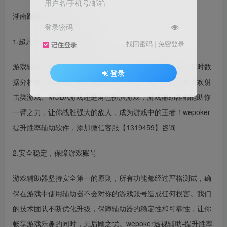
用户名/手机号/邮箱
湖南跑得快到底有挂吗
登录密码
1.超凡功能，助你驰骋战场
找回密码
|
免密登录
记住登录
游戏辅助器拥有超凡的功能，包括自动连招、精准瞄准、实时数
登录
据分析等，让你在游戏中如虎添翼，无往不胜。无论你是喜欢射
击类游戏、MOBA游戏还是角色扮演游戏，游戏辅助器都能助你
一臂之力，让你战胜强大的敌人，成为游戏中的王者！wepoker-
提升胜率辅助软件，添加微信客服【1319459】咨询
2.安全稳定，保障游戏账号
游戏辅助器坚持安全第一的原则，所有功能都经过严格测试，确
保在游戏中使用辅助器不会对你的游戏账号造成任何损害。我们
的技术团队不断优化升级，保障辅助器的稳定性和可靠性，让你
畅享游戏乐趣的同时，无后顾之忧。wepoker透视辅助-提升胜率