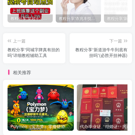
教程分享“皇冠十三水有挂吗果然有挂”(确实真的有挂)
教程分享“衣兆丰悦有挂的吗”(确实真的有挂)
上一篇
下一篇
教程分享“同城字牌真有挂的
教程分享“新道游牛牛到底有
吗”详细教程辅助工具
挂吗”(必胜开挂神器)
相关推荐
Polymon（宝力梦）零撸链游天花板，稳定收益，轻松变现，今日全球首发！
代办