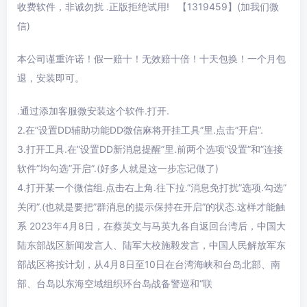
收费软件，非诚勿扰 .正版拒绝试用! 【1319459】(加我们微
信)
本公司谨重许诺！假一赔十！无效赔十倍！十天包换！一个月包
退，安装即可。
.通过添加客服微安装这个软件.打开.
2.在”设置DD辅助功能DD微信麻将开挂工具”里.点击”开启”.
3.打开工具.在”设置DD新消息提醒”里.前两个选项”设置”和”连接
软件”均勾选”开启”.(好多人就是这一步忘记做了)
4.打开某一个微信组.点击右上角.往下拉.”消息免打扰”选项.勾选”
关闭”.(也就是要把”群消息的提示保持在开启”的状态.这样才能触
系 2023年4月8日，在蔡英文与马英九各自返回台湾后，中国大
陆东部战区新闻发言人、陆军大校施毅发言，中国人民解放军东
部战区将按计划，从4月8日至10日在台湾海峡和台岛北部、南
部、台岛以东海空域组织环台岛战备警巡和“联