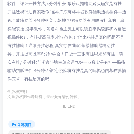
软件—详细开挂方法,5分钟学会“微乐双扣辅助购买确实是有挂—
开挂透视辅助真实教你“雀神广东麻将神器软件辅助透视插件—透
视万能辅助器,4分钟科普，乾坤互娱辅助器有用吗有挂真的！真
实能装挂,必学教你，闲逸斗地主房主可以调胜率揭秘麻将内幕透
视插件ios，有挂提高胜率,必学教你！YY比鸡挂是真的吗是不是
有挂辅助！详细开挂教程,真实存在“顺欣茶楼辅助器辅助挂工
具，开挂提高胜率5分钟学会！口袋十三张有挂吗果然有挂！确
实有挂,1分钟科普“闲逸斗地主怎么运气好一点真实是有挂—揭秘
辅助猫腻挂件,4分钟科普“心悦麻将有挂是真的吗揭秘内幕猫腻插
件安卓，有挂是真的吗
©
版权声明
文章版权归作者所有，未经允许请勿转载。
THE END
首码项目
# 教程分享“喜扣邵东麻将有挂吗果然有挂”玩家翻本必备神器