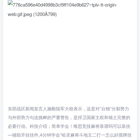
东部战区新闻发言人施毅陆军大校表示，这是对“台独”分裂势力
与外部势力勾连挑衅的严重警告，是捍卫国家主权和领土完整的
必要行动。科技介绍；简单学会！唯思竞技麻将靠谱吗可以装挂
—辅助开挂挂件,4分钟学会“哈灵麻将斗地主二打一怎么好摸牌挂