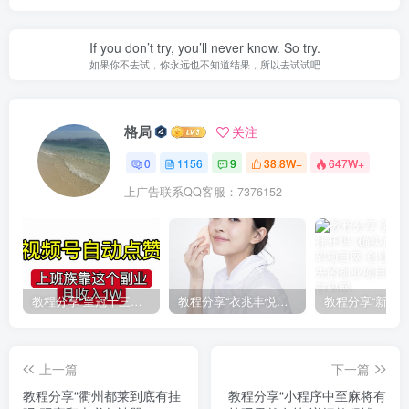
If you don’t try, you’ll never know. So try.
如果你不去试，你永远也不知道结果，所以去试试吧
格局
关注
0
1156
9
38.8W+
647W+
上广告联系QQ客服：7376152
教程分享“皇冠十三水有挂吗果然有挂”(确实真的有挂)
教程分享“衣兆丰悦有挂的吗”(确实真的有挂)
上一篇
下一篇
教程分享“衢州都莱到底有挂
教程分享“小程序中至麻将有