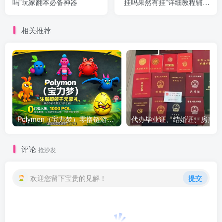
吗”玩家翻本必备神器
挂吗果然有挂”详细教程辅助
工具
相关推荐
Polymon（宝力梦）零撸链游天花板，稳定收益，轻松变现，今日全球首发！
代办
评论
抢沙发
欢迎您留下宝贵的见解！
提交