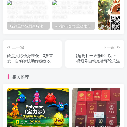
玩转星抖短剧新玩法，探秘星星短剧，解锁短剧新乐趣！
era首码吃肉 重磅推荐
上一篇
下一篇
聚点人脉强势来袭：0撸首
【超赞】一天赚50+以上，
发，自动褂机助你稳定收
视频号自动点赞评论关注
溢！
相关推荐