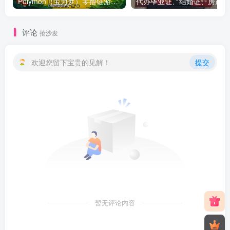
Polymon（宝力梦）零撸链游天花板，稳定收益，轻松变现，今日全球首发！
代办
评论
抢沙发
欢迎您留下宝贵的见解！
提交
暂无评论内容