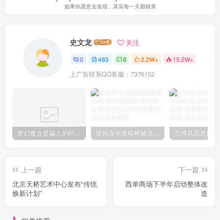
如果你愿意去发现，其实每一天都很美
史文龙
关注
0
493
0
2.2W+
15.2W+
上广告联系QQ客服：7376152
梦幻魔盒是骗人的吗【梦幻魔盒干嘛的】
泉州百年老榕树被连根拔起
上一篇
下一篇
北京天桥艺术中心发布“传统
西单商场下半年启动整体改
焕新计划”
造