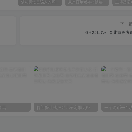
梦幻魔盒是骗人的吗【梦幻魔盒干嘛的】
泉州百年老榕树被连根拔起
下一
6月25日起可查北京高考
道吗
特朗普吐槽拜登儿子定罪太轻
一个硬币一百