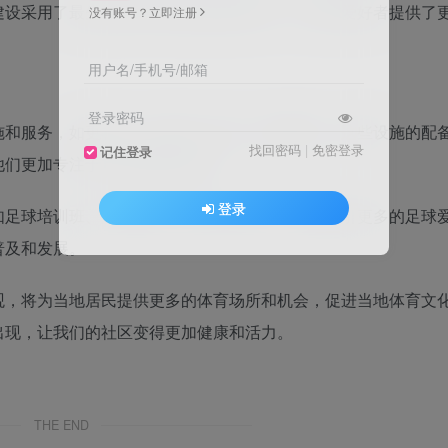
建设采用了最先进的足球场地设施和科技，为足球爱好者提供了
没有账号？立即注册
用户名/手机号/邮箱
登录密码
施和服务，如更衣室、淋浴间、餐厅、健身房等。这些设施的配
找回密码
|
免密登录
记住登录
他们更加专注于足球训练和比赛。
登录
如足球培训班、足球比赛、足球文化节等。这将吸引更多的足球
普及和发展。
观，将为当地居民提供更多的体育场所和机会，促进当地体育文
出现，让我们的社区变得更加健康和活力。
THE END