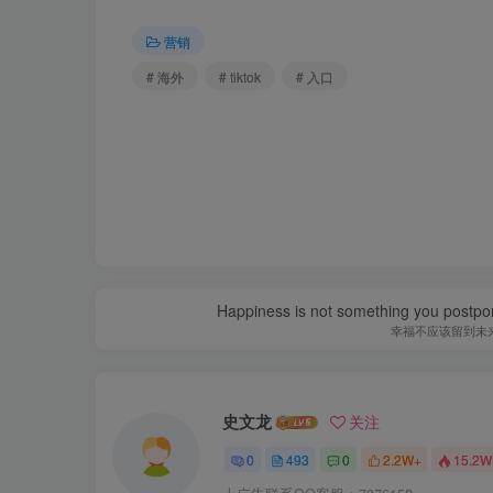
营销
# 海外
# tiktok
# 入口
Happiness is not something you postpone
幸福不应该留到未
史文龙
关注
0
493
0
2.2W+
15.2W