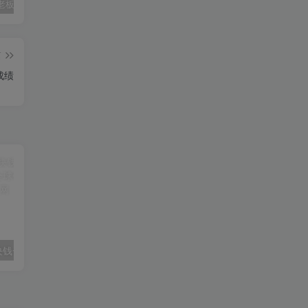
兰博基尼老板租4辆大巴挡台风
跑腿公司项目拆解流程【项目拆解流程跑腿公司】
京津冀多部门投入救援力量
篇
成绩
块钱一块生姜
工程师：失踪潜艇可能会发生坍塌