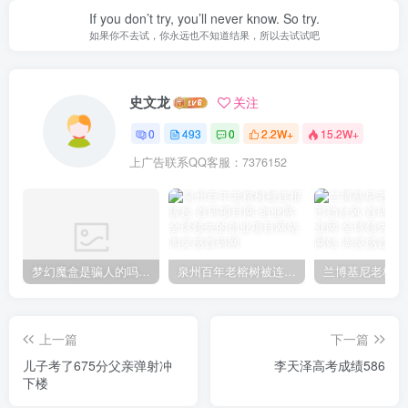
If you don’t try, you’ll never know. So try.
如果你不去试，你永远也不知道结果，所以去试试吧
史文龙
关注
0
493
0
2.2W+
15.2W+
上广告联系QQ客服：7376152
梦幻魔盒是骗人的吗【梦幻魔盒干嘛的】
泉州百年老榕树被连根拔起
上一篇
下一篇
儿子考了675分父亲弹射冲
李天泽高考成绩586
下楼