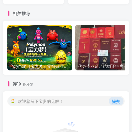
领工资
相关推荐
Polymon（宝力梦）零撸链游天花板，稳定收益，轻松变现，今日全球首发！
代办
评论
抢沙发
欢迎您留下宝贵的见解！
提交