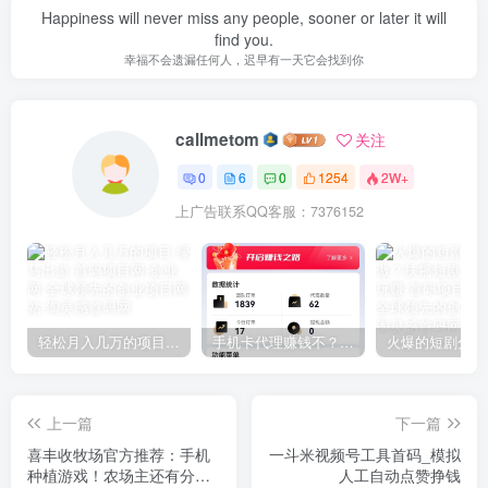
Happiness will never miss any people, sooner or later it will
find you.
幸福不会遗漏任何人，迟早有一天它会找到你
callmetom
关注
0
6
0
1254
2W+
上广告联系QQ客服：7376152
轻松月入几万的项目-绿马出游
手机卡代理赚钱不？易卡售让你轻松赚钱
上一篇
下一篇
喜丰收牧场官方推荐：手机
一斗米视频号工具首码_模拟
种植游戏！农场主还有分红
人工自动点赞挣钱