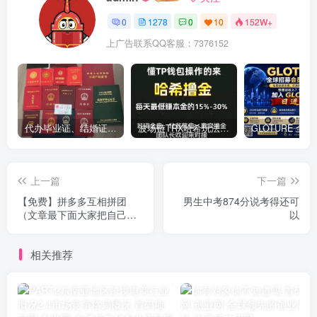
0
1278
0
10
152W+
上广告联系QQ客服：7376152
代办毕业证、结婚证、房产证、不动产权证书、离婚证、中专/大专/高中
​波场链TRX哈希玩法深度解析：低门槛也能实现稳定回报的新思路
上一篇
下一篇
【免费】拼多多互相拼团
男生中考874分说考得还可
（文章最下面大家把自己联
以
系方式留言）
相关推荐