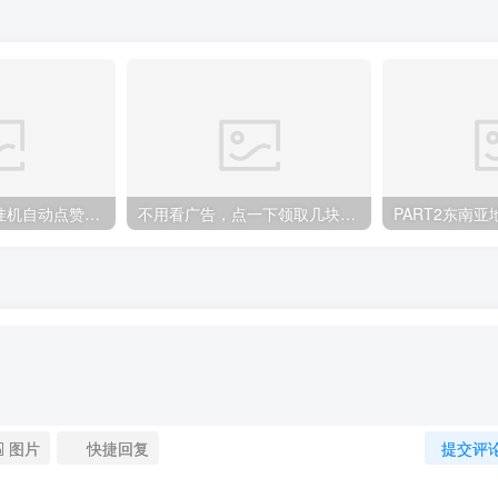
小蜜蜂刚出，纯挂机自动点赞关注赚
不用看广告，点一下领取几块，可零撸，推广和投资收益都很爆炸
图片
快捷回复
提交评