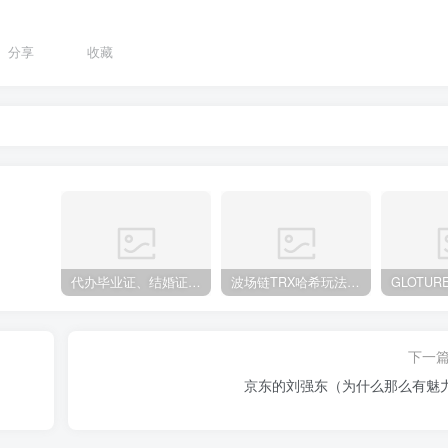
分享
收藏
代办毕业证、结婚证、房产证、不动产权证书、离婚证、中专/大专/高中
​波场链TRX哈希玩法深度解析：低门槛也能实现稳定回报的新思路
下一
京东的刘强东（为什么那么有魅