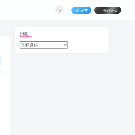
发布
开通会员
归档
。
，