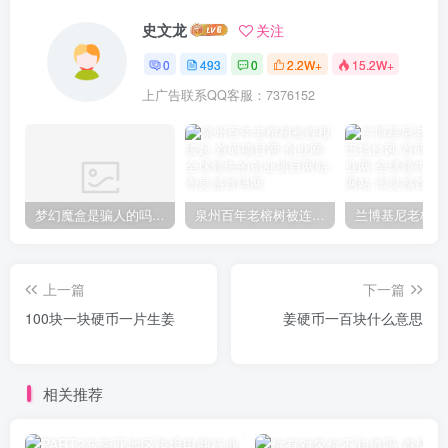
史文龙
关注
0
493
0
2.2W+
15.2W+
上广告联系QQ客服：7376152
梦幻魔盒是骗人的吗【梦幻魔盒干嘛的】
泉州百年老榕树被连根拔起
上一篇
下一篇
100块一块硬币一片生姜
姜硬币一百块什么意思
相关推荐