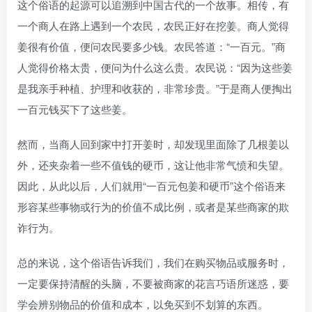
这个俗语的起源可以追溯到中国古代的一个故事。相传，有
一个商人在路上遇到一个农民，农民正好在挖姜。商人觉得
姜很有价值，便问农民要多少钱。农民答道：“一百元。”商
人觉得价格太贵，便问为什么这么贵。农民说：“因为这些姜
是我亲手种植、护理和收获的，非常珍贵。”于是商人便掏出
一百元钱买下了这些姜。
然而，当商人回到家中打开姜时，却发现里面除了几根姜以
外，还夹杂着一些不值钱的硬币，这让他非常气愤和失望。
因此，从此以后，人们就用“一百元包姜和硬币”这个俗语来
形容某些事物或行为的价值不成比例，或者是某些商家的欺
诈行为。
总的来说，这个俗语告诉我们，我们在购买物品或服务时，
一定要保持清醒的头脑，不要被商家的花言巧语所迷惑，要
学会辨别物品的价值和成本，以免买到不划算的东西。