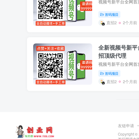
首码项目
直招2
2个月前
全新视频号新平
招顶级代理
首码项目
直招2
2个月前
友链申请
Copyright ©
首码网
强力驱