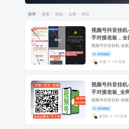
排序
更新
浏览
点赞
评论
视频号抖音挂机-
手对接老板，全
首码项目
天成
1个月前
视频号抖音挂机-
手对接老板_全
首码项目
直招3
1个月前