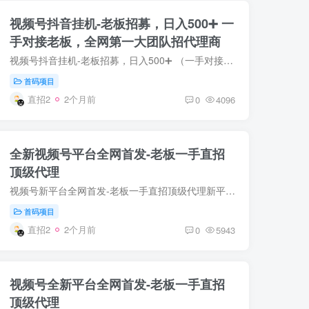
视频号抖音挂机-老板招募，日入500➕ 一
手对接老板，全网第一大团队招代理商
视频号抖音挂机-老板招募，日入500➕ （一手对接老板，全网第一大团队招代理商 ） ❶项目介绍:: 各大短视频平台博主需要流量会投流买点赞，关注，收藏来曝光博主的视频，我们就是使用后台工具模...
首码项目
直招2
2个月前
0
4096
全新视频号平台全网首发-老板一手直招
顶级代理
视频号新平台全网首发-老板一手直招顶级代理新平台刚开一秒-全自动脚本➕手工单，空白市场 人人都是新用户，长久绿色稳定。具体操作:1.扫码上号2.下载脚本3.设置权限 4:点击开始躺赚收钱项目收...
首码项目
直招2
2个月前
0
5943
视频号全新平台全网首发-老板一手直招
顶级代理