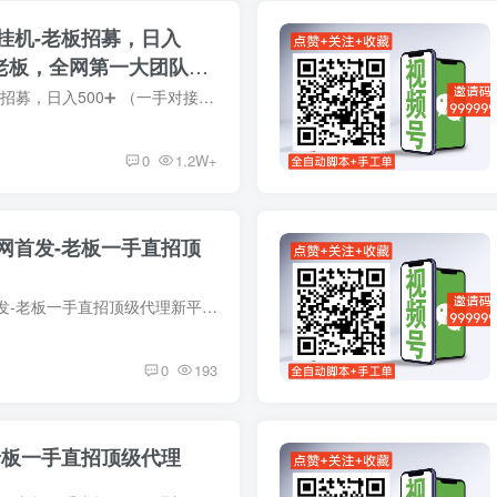
挂机-老板招募，日入
接老板，全网第一大团队招
视频号抖音挂机-老板招募，日入500➕ （一手对接老板，全网第一大团队招代理商 ） ❶项目介绍:: 各大短视频平台博主需要流量会投流买点赞，关注，收藏来曝光博主的视频，我们就是使用后台工具模...
0
1.2W+
网首发-老板一手直招顶
视频号新平台全网首发-老板一手直招顶级代理新平台刚开一秒-全自动脚本➕手工单，空白市场 人人都是新用户，长久绿色稳定。具体操作:1.扫码上号2.下载脚本3.设置权限 4:点击开始躺赚收钱项目收...
0
193
老板一手直招顶级代理