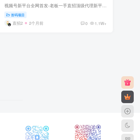
视频号新平台全网首发-老板一手直招顶级代理新平台刚开一秒-全自动脚本➕手工单，空白市场 人人都是新用户，长久绿色稳定。具体操作:1.扫码上号2.下载脚本3.设置权限 4:点击开始躺赚收钱项目收...
首码项目
直招2
2个月前
0
1.1W+