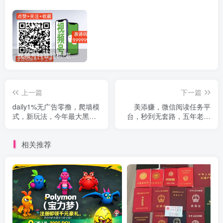
视频号抖音挂机-老板招募，日入500➕ 一手对接老板_全网第一大团队招代理商
上一篇
下一篇
daily1%无广告零撸，爬墙模
美添赚，微信阅读任务平
式，新玩法，今年最大黑
台，秒到无套路，五年老项
马，注册实铭就有奖励
目，提米秒到
相关推荐