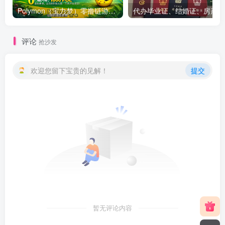
Polymon（宝力梦）零撸链游天花板，稳定收益，轻松变现，今日全球首发！
代办
评论
抢沙发
欢迎您留下宝贵的见解！
提交
暂无评论内容