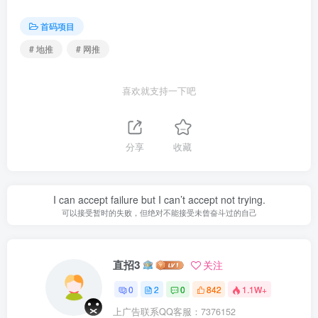
首码项目
# 地推
# 网推
喜欢就支持一下吧
分享
收藏
I can accept failure but I can’t accept not trying.
可以接受暂时的失败，但绝对不能接受未曾奋斗过的自己
直招3
关注
0
2
0
842
1.1W+
上广告联系QQ客服：7376152