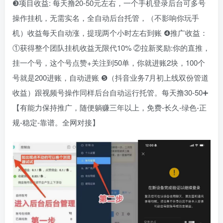
❸项目收益: 每天撸20-50元左右，一个手机登录后台可多号
操作挂机，无需实名，全自动后台托管，（不影响你玩手
机）收益每天自动涨，提现两个小时左右到账 ❹推广收益：
①获得整个团队挂机收益无限代10% ②拉新奖励:你的直推，
挂一个号，这个号点赞+关注到50单，你就进账2块，100个
号就是200进账，自动进账 ❺（抖音业务7月初上线双份管道
收益）跟视频号操作同样后台自动运行托管。每天撸30-50➕
【有能力保持推广，随便躺赚三年以上，免费-长久-绿色-正
规-稳定-靠谱。全网对接】