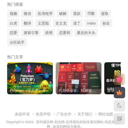
热门搜索
视频
微信
应用程序
破解
退款
币圈
提取
白虎
翻译
王思聪
史文龙
湿了
index
创业
恋爱
搜索引擎
疫情
恋爱和
最后的木头
分区助手
热门文章
Polymon（宝力梦）零撸链游天花板，稳定收益，轻松变现，今日全球首发！
代办毕业证、结婚证、房产证、不动产权证书、离婚证、中专/大专/高中
友链申请
免责声明
广告合作
关于我们
网站地图
Copyright © 2023 ·
首码项目网-创业网-全球领先的创业项目网站-淘灵感首码
网
· 由
首码网
强力驱动.