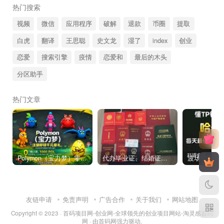
热门搜索
视频
微信
应用程序
破解
退款
币圈
提取
白虎
翻译
王思聪
史文龙
湿了
index
创业
恋爱
搜索引擎
疫情
恋爱和
最后的木头
分区助手
热门文章
Polymon（宝力梦）零撸链游天花板，稳定收益，轻松变现，今日全球首发！
代办毕业证、结婚证、房产证、不动产权证书、离婚证、中专/大专/高中
友链申请
免责声明
广告合作
关于我们
网站地图
Copyright © 2023 ·
首码项目网-创业网-全球领先的创业项目网站-淘灵感首码
网
· 由
首码网
强力驱动.