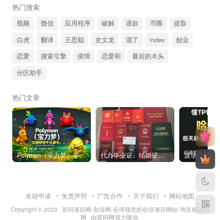
热门搜索
视频
微信
应用程序
破解
退款
币圈
提取
白虎
翻译
王思聪
史文龙
湿了
index
创业
恋爱
搜索引擎
疫情
恋爱和
最后的木头
分区助手
热门文章
Polymon（宝力梦）零撸链游天花板，稳定收益，轻松变现，今日全球首发！
代办毕业证、结婚证、房产证、不动产权证书、离婚证、中专/大专/高中
友链申请
免责声明
广告合作
关于我们
网站地图
Copyright © 2023 ·
首码项目网-创业网-全球领先的创业项目网站-淘灵感首码
网
· 由
首码网
强力驱动.