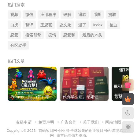
热门搜索
视频
微信
应用程序
破解
退款
币圈
提取
白虎
翻译
王思聪
史文龙
湿了
index
创业
恋爱
搜索引擎
疫情
恋爱和
最后的木头
分区助手
热门文章
Polymon（宝力梦）零撸链游天花板，稳定收益，轻松变现，今日全球首发！
代办毕业证、结婚证、房产证、不动产权证书、离婚证、中专/大专/高中
友链申请
免责声明
广告合作
关于我们
网站地图
Copyright © 2023 ·
首码项目网-创业网-全球领先的创业项目网站-淘灵感首码
网
· 由
首码网
强力驱动.