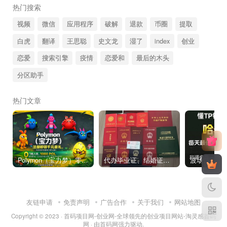
热门搜索
视频
微信
应用程序
破解
退款
币圈
提取
白虎
翻译
王思聪
史文龙
湿了
index
创业
恋爱
搜索引擎
疫情
恋爱和
最后的木头
分区助手
热门文章
Polymon（宝力梦）零撸链游天花板，稳定收益，轻松变现，今日全球首发！
代办毕业证、结婚证、房产证、不动产权证书、离婚证、中专/大专/高中
友链申请
免责声明
广告合作
关于我们
网站地图
Copyright © 2023 ·
首码项目网-创业网-全球领先的创业项目网站-淘灵感首码
网
· 由
首码网
强力驱动.