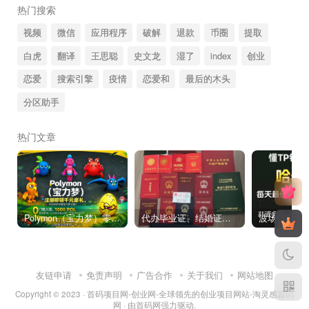
热门搜索
视频
微信
应用程序
破解
退款
币圈
提取
白虎
翻译
王思聪
史文龙
湿了
index
创业
恋爱
搜索引擎
疫情
恋爱和
最后的木头
分区助手
热门文章
Polymon（宝力梦）零撸链游天花板，稳定收益，轻松变现，今日全球首发！
代办毕业证、结婚证、房产证、不动产权证书、离婚证、中专/大专/高中
友链申请
免责声明
广告合作
关于我们
网站地图
Copyright © 2023 ·
首码项目网-创业网-全球领先的创业项目网站-淘灵感首码
网
· 由
首码网
强力驱动.