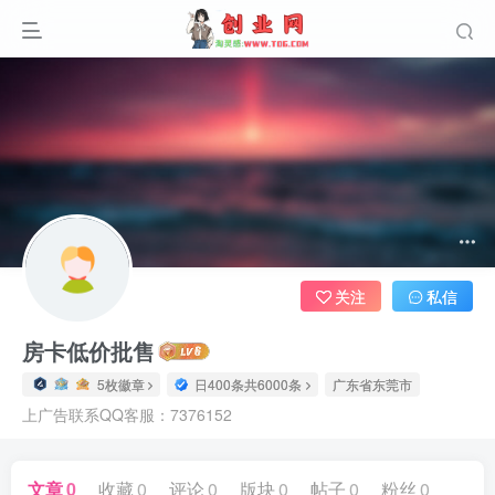
关注
私信
房卡低价批售
5枚徽章
日400条共6000条
广东省东莞市
上广告联系QQ客服：7376152
文章
0
收藏
0
评论
0
版块
0
帖子
0
粉丝
0