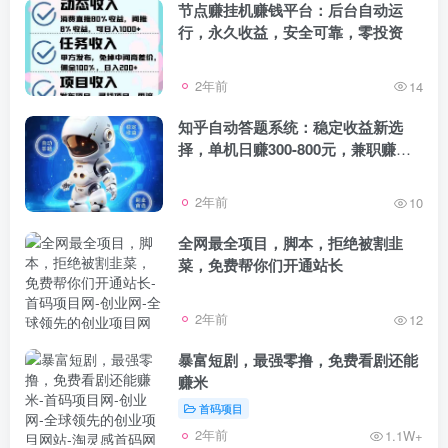
节点赚挂机赚钱平台：后台自动运
行，永久收益，安全可靠，零投资
2年前
14
知乎自动答题系统：稳定收益新选
择，单机日赚300-800元，兼职赚钱
新机遇！
2年前
10
全网最全项目，脚本，拒绝被割韭
菜，免费帮你们开通站长
2年前
12
暴富短剧，最强零撸，免费看剧还能
赚米
首码项目
2年前
1.1W+