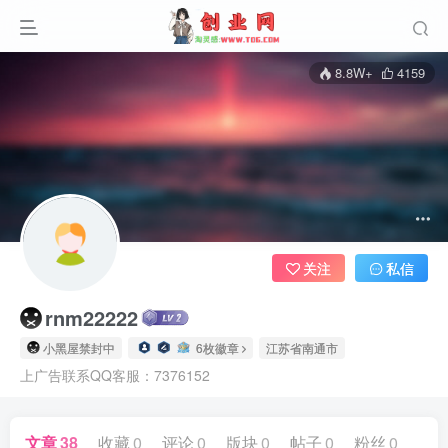
8.8W+
4159
关注
私信
rnm22222
小黑屋禁封中
6枚徽章
江苏省南通市
上广告联系QQ客服：7376152
文章
38
收藏
0
评论
0
版块
0
帖子
0
粉丝
0