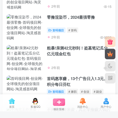
2年前
15
零撸渲染币，2024最强零撸
首码项目
# 首码
2年前
9233
粗暴!亲测42元秒到！盗墓笔记瓜分
亿元现金红包
2年前
15
首码惠享赚，13个广告日入1.3元。
积分每日芬红
首码项目
# 兼职
# 创业
# 副业
2年前
4896
首页
客服QQ
消息中心
用户中心
不淘兜王炸来袭，真正零撸赚大钱的
项目投稿
项目