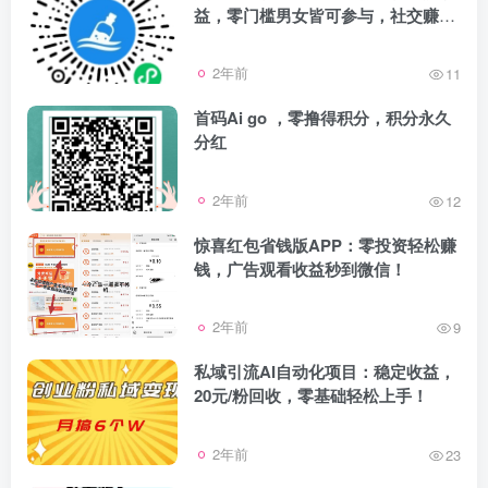
益，零门槛男女皆可参与，社交赚钱
新体验！
2年前
11
首码Ai go ，零撸得积分，积分永久
分红
2年前
12
惊喜红包省钱版APP：零投资轻松赚
钱，广告观看收益秒到微信！
2年前
9
私域引流AI自动化项目：稳定收益，
20元/粉回收，零基础轻松上手！
2年前
23