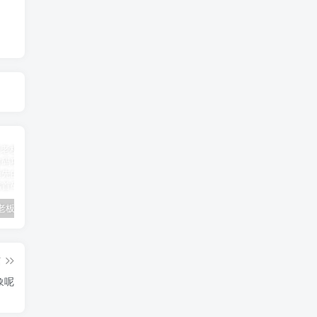
兰博基尼老板租4辆大巴挡台风
跑腿公司项目拆解流程【项目拆解流程跑腿公司】
京津冀多部门投入救援力量
篇
象呢