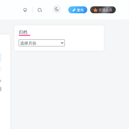
发布
开通会员
归档
认
到